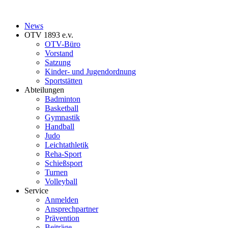
News
OTV 1893 e.v.
OTV-Büro
Vorstand
Satzung
Kinder- und Jugendordnung
Sportstätten
Abteilungen
Badminton
Basketball
Gymnastik
Handball
Judo
Leichtathletik
Reha-Sport
Schießsport
Turnen
Volleyball
Service
Anmelden
Ansprechpartner
Prävention
Beiträge