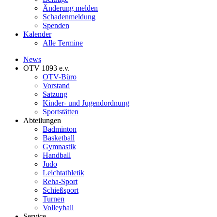
Änderung melden
Schadenmeldung
Spenden
Kalender
Alle Termine
News
OTV 1893 e.v.
OTV-Büro
Vorstand
Satzung
Kinder- und Jugendordnung
Sportstätten
Abteilungen
Badminton
Basketball
Gymnastik
Handball
Judo
Leichtathletik
Reha-Sport
Schießsport
Turnen
Volleyball
Service