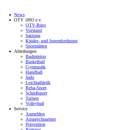
News
OTV 1893 e.v.
OTV-Büro
Vorstand
Satzung
Kinder- und Jugendordnung
Sportstätten
Abteilungen
Badminton
Basketball
Gymnastik
Handball
Judo
Leichtathletik
Reha-Sport
Schießsport
Turnen
Volleyball
Service
Anmelden
Ansprechpartner
Prävention
Beiträge