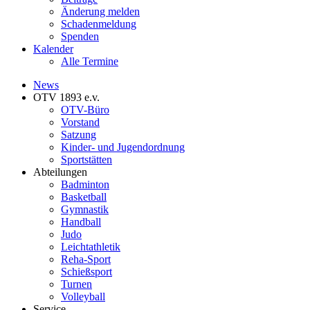
Änderung melden
Schadenmeldung
Spenden
Kalender
Alle Termine
News
OTV 1893 e.v.
OTV-Büro
Vorstand
Satzung
Kinder- und Jugendordnung
Sportstätten
Abteilungen
Badminton
Basketball
Gymnastik
Handball
Judo
Leichtathletik
Reha-Sport
Schießsport
Turnen
Volleyball
Service