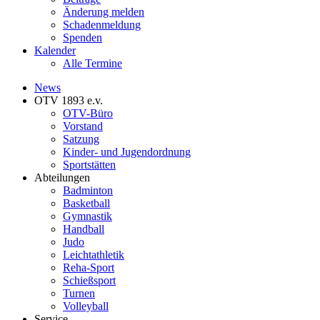
Änderung melden
Schadenmeldung
Spenden
Kalender
Alle Termine
News
OTV 1893 e.v.
OTV-Büro
Vorstand
Satzung
Kinder- und Jugendordnung
Sportstätten
Abteilungen
Badminton
Basketball
Gymnastik
Handball
Judo
Leichtathletik
Reha-Sport
Schießsport
Turnen
Volleyball
Service