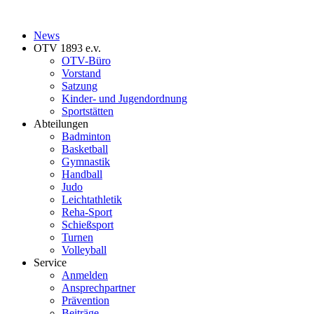
News
OTV 1893 e.v.
OTV-Büro
Vorstand
Satzung
Kinder- und Jugendordnung
Sportstätten
Abteilungen
Badminton
Basketball
Gymnastik
Handball
Judo
Leichtathletik
Reha-Sport
Schießsport
Turnen
Volleyball
Service
Anmelden
Ansprechpartner
Prävention
Beiträge