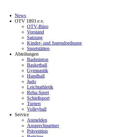
News
OTV 1893 e.v.
OTV-Büro
Vorstand
Satzung
Kinder- und Jugendordnung
Sportstätten
Abteilungen
Badminton
Basketball
Gymnastik
Handball
Judo
Leichtathletik
Reha-Sport
Schießsport
Turnen
Volleyball
Service
Anmelden
Ansprechpartner
Prävention
Beiträge