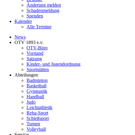
Änderung melden
Schadenmeldung
Spenden
Kalender
Alle Termine
News
OTV 1893 e.v.
OTV-Büro
Vorstand
Satzung
Kinder- und Jugendordnung
Sportstätten
Abteilungen
Badminton
Basketball
Gymnastik
Handball
Judo
Leichtathletik
Reha-Sport
Schießsport
Turnen
Volleyball
Service