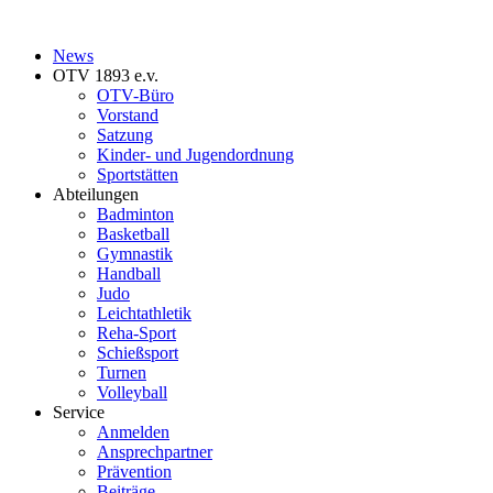
News
OTV 1893 e.v.
OTV-Büro
Vorstand
Satzung
Kinder- und Jugendordnung
Sportstätten
Abteilungen
Badminton
Basketball
Gymnastik
Handball
Judo
Leichtathletik
Reha-Sport
Schießsport
Turnen
Volleyball
Service
Anmelden
Ansprechpartner
Prävention
Beiträge