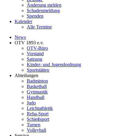
Änderung melden
Schadenmeldung
Spenden
Kalender
Alle Termine
News
OTV 1893 e.v.
OTV-Büro
Vorstand
Satzung
Kinder- und Jugendordnung
Sportstätten
Abteilungen
Badminton
Basketball
Gymnastik
Handball
Judo
Leichtathletik
Reha-Sport
Schießsport
Turnen
Volleyball
Service