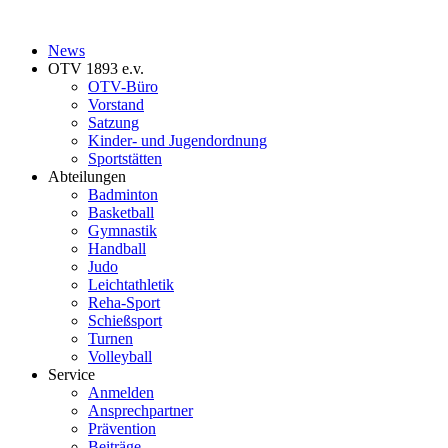
News
OTV 1893 e.v.
OTV-Büro
Vorstand
Satzung
Kinder- und Jugendordnung
Sportstätten
Abteilungen
Badminton
Basketball
Gymnastik
Handball
Judo
Leichtathletik
Reha-Sport
Schießsport
Turnen
Volleyball
Service
Anmelden
Ansprechpartner
Prävention
Beiträge