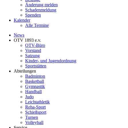
Änderung melden
Schadenmeldung
Spenden
Kalender
Alle Termine
News
OTV 1893 e.v.
OTV-Büro
Vorstand
Satzung
Kinder- und Jugendordnung
Sportstätten
Abteilungen
Badminton
Basketball
Gymnastik
Handball
Judo
Leichtathletik
Reha-Sport
Schießsport
Turnen
Volleyball
Service