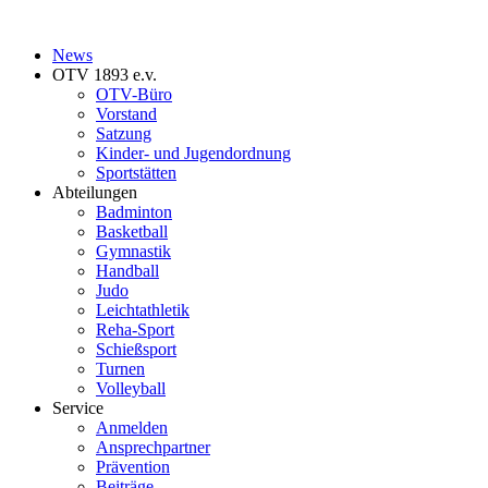
News
OTV 1893 e.v.
OTV-Büro
Vorstand
Satzung
Kinder- und Jugendordnung
Sportstätten
Abteilungen
Badminton
Basketball
Gymnastik
Handball
Judo
Leichtathletik
Reha-Sport
Schießsport
Turnen
Volleyball
Service
Anmelden
Ansprechpartner
Prävention
Beiträge