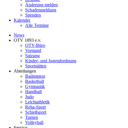
Änderung melden
Schadenmeldung
Spenden
Kalender
Alle Termine
News
OTV 1893 e.v.
OTV-Büro
Vorstand
Satzung
Kinder- und Jugendordnung
Sportstätten
Abteilungen
Badminton
Basketball
Gymnastik
Handball
Judo
Leichtathletik
Reha-Sport
Schießsport
Turnen
Volleyball
Service