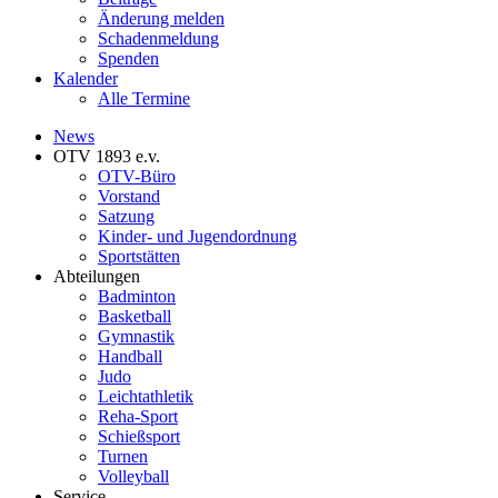
Änderung melden
Schadenmeldung
Spenden
Kalender
Alle Termine
News
OTV 1893 e.v.
OTV-Büro
Vorstand
Satzung
Kinder- und Jugendordnung
Sportstätten
Abteilungen
Badminton
Basketball
Gymnastik
Handball
Judo
Leichtathletik
Reha-Sport
Schießsport
Turnen
Volleyball
Service