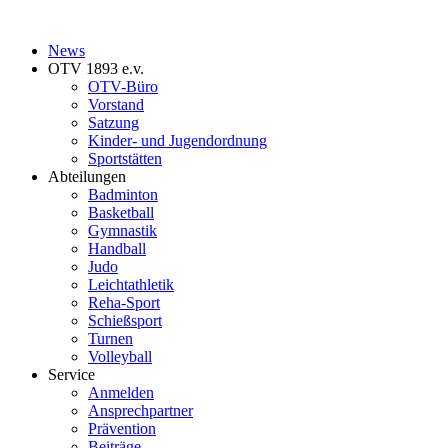
News
OTV 1893 e.v.
OTV-Büro
Vorstand
Satzung
Kinder- und Jugendordnung
Sportstätten
Abteilungen
Badminton
Basketball
Gymnastik
Handball
Judo
Leichtathletik
Reha-Sport
Schießsport
Turnen
Volleyball
Service
Anmelden
Ansprechpartner
Prävention
Beiträge