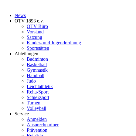
News
OTV 1893 e.v.
OTV-Büro
Vorstand
Satzung
Kinder- und Jugendordnung
Sportstätten
Abteilungen
Badminton
Basketball
Gymnastik
Handball
Judo
Leichtathletik
Reha-Sport
Schießsport
Turnen
Volleyball
Service
Anmelden
Ansprechpartner
Prävention
Beiträge