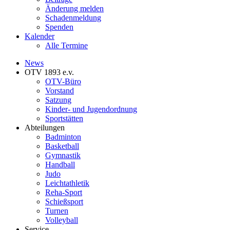
Änderung melden
Schadenmeldung
Spenden
Kalender
Alle Termine
News
OTV 1893 e.v.
OTV-Büro
Vorstand
Satzung
Kinder- und Jugendordnung
Sportstätten
Abteilungen
Badminton
Basketball
Gymnastik
Handball
Judo
Leichtathletik
Reha-Sport
Schießsport
Turnen
Volleyball
Service