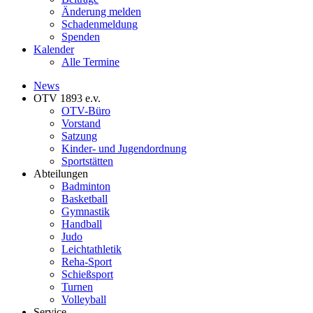
Änderung melden
Schadenmeldung
Spenden
Kalender
Alle Termine
News
OTV 1893 e.v.
OTV-Büro
Vorstand
Satzung
Kinder- und Jugendordnung
Sportstätten
Abteilungen
Badminton
Basketball
Gymnastik
Handball
Judo
Leichtathletik
Reha-Sport
Schießsport
Turnen
Volleyball
Service