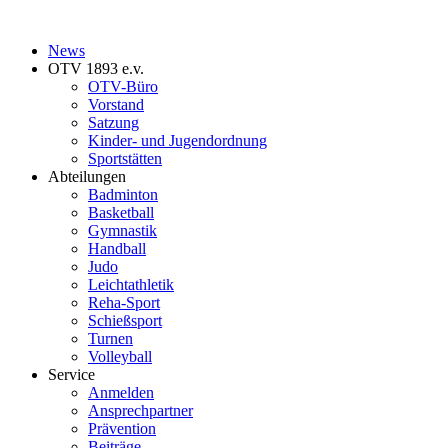
News
OTV 1893 e.v.
OTV-Büro
Vorstand
Satzung
Kinder- und Jugendordnung
Sportstätten
Abteilungen
Badminton
Basketball
Gymnastik
Handball
Judo
Leichtathletik
Reha-Sport
Schießsport
Turnen
Volleyball
Service
Anmelden
Ansprechpartner
Prävention
Beiträge