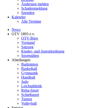
Änderung melden
Schadenmeldung
Spenden
Kalender
Alle Termine
News
OTV 1893 e.v.
OTV-Büro
Vorstand
Satzung
Kinder- und Jugendordnung
Sportstätten
Abteilungen
Badminton
Basketball
Gymnastik
Handball
Judo
Leichtathletik
Reha-Sport
Schießsport
Turnen
Volleyball
Service