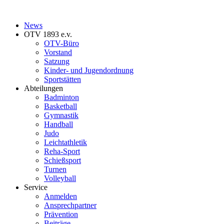
News
OTV 1893 e.v.
OTV-Büro
Vorstand
Satzung
Kinder- und Jugendordnung
Sportstätten
Abteilungen
Badminton
Basketball
Gymnastik
Handball
Judo
Leichtathletik
Reha-Sport
Schießsport
Turnen
Volleyball
Service
Anmelden
Ansprechpartner
Prävention
Beiträge