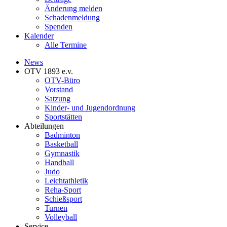
Änderung melden
Schadenmeldung
Spenden
Kalender
Alle Termine
News
OTV 1893 e.v.
OTV-Büro
Vorstand
Satzung
Kinder- und Jugendordnung
Sportstätten
Abteilungen
Badminton
Basketball
Gymnastik
Handball
Judo
Leichtathletik
Reha-Sport
Schießsport
Turnen
Volleyball
Service