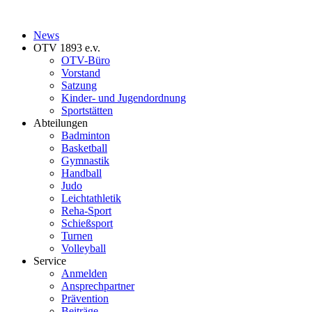
News
OTV 1893 e.v.
OTV-Büro
Vorstand
Satzung
Kinder- und Jugendordnung
Sportstätten
Abteilungen
Badminton
Basketball
Gymnastik
Handball
Judo
Leichtathletik
Reha-Sport
Schießsport
Turnen
Volleyball
Service
Anmelden
Ansprechpartner
Prävention
Beiträge