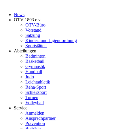
News
OTV 1893 e.v.
OTV-Büro
Vorstand
Satzung
Kinder- und Jugendordnung
Sportstätten
Abteilungen
Badminton
Basketball
Gymnastik
Handball
Judo
Leichtathletik
Reha-Sport
Schießsport
Turnen
Volleyball
Service
Anmelden
Ansprechpartner
Prävention
Beiträge