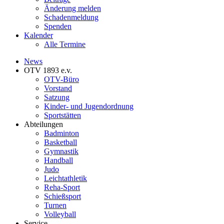
Änderung melden
Schadenmeldung
Spenden
Kalender
Alle Termine
News
OTV 1893 e.v.
OTV-Büro
Vorstand
Satzung
Kinder- und Jugendordnung
Sportstätten
Abteilungen
Badminton
Basketball
Gymnastik
Handball
Judo
Leichtathletik
Reha-Sport
Schießsport
Turnen
Volleyball
Service