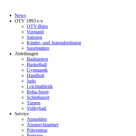
News
OTV 1893 e.v.
OTV-Büro
Vorstand
Satzung
Kinder- und Jugendordnung
Sportstätten
Abteilungen
Badminton
Basketball
Gymnastik
Handball
Judo
Leichtathletik
Reha-Sport
Schießsport
Turnen
Volleyball
Service
Anmelden
Ansprechpartner
Prävention
Beiträge