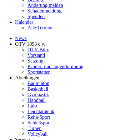
Änderung melden
Schadenmeldung
Spenden
Kalender
Alle Termine
News
OTV 1893 e.v.
OTV-Büro
Vorstand
Satzung
Kinder- und Jugendordnung
Sportstätten
Abteilungen
Badminton
Basketball
Gymnastik
Handball
Judo
Leichtathletik
Reha-Sport
Schießsport
Turnen
Volleyball
Service