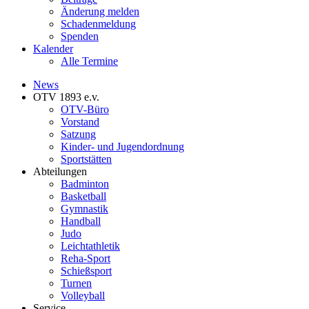
Änderung melden
Schadenmeldung
Spenden
Kalender
Alle Termine
News
OTV 1893 e.v.
OTV-Büro
Vorstand
Satzung
Kinder- und Jugendordnung
Sportstätten
Abteilungen
Badminton
Basketball
Gymnastik
Handball
Judo
Leichtathletik
Reha-Sport
Schießsport
Turnen
Volleyball
Service