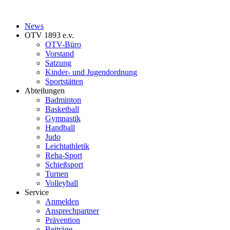
News
OTV 1893 e.v.
OTV-Büro
Vorstand
Satzung
Kinder- und Jugendordnung
Sportstätten
Abteilungen
Badminton
Basketball
Gymnastik
Handball
Judo
Leichtathletik
Reha-Sport
Schießsport
Turnen
Volleyball
Service
Anmelden
Ansprechpartner
Prävention
Beiträge