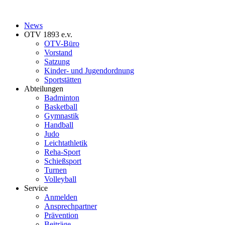
News
OTV 1893 e.v.
OTV-Büro
Vorstand
Satzung
Kinder- und Jugendordnung
Sportstätten
Abteilungen
Badminton
Basketball
Gymnastik
Handball
Judo
Leichtathletik
Reha-Sport
Schießsport
Turnen
Volleyball
Service
Anmelden
Ansprechpartner
Prävention
Beiträge