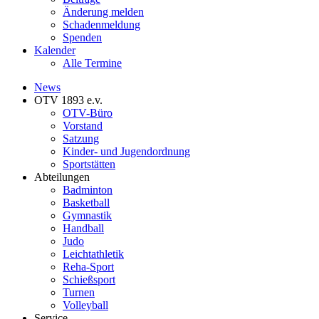
Änderung melden
Schadenmeldung
Spenden
Kalender
Alle Termine
News
OTV 1893 e.v.
OTV-Büro
Vorstand
Satzung
Kinder- und Jugendordnung
Sportstätten
Abteilungen
Badminton
Basketball
Gymnastik
Handball
Judo
Leichtathletik
Reha-Sport
Schießsport
Turnen
Volleyball
Service