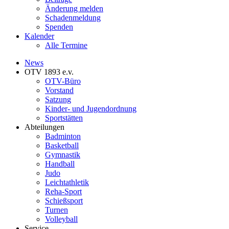
Änderung melden
Schadenmeldung
Spenden
Kalender
Alle Termine
News
OTV 1893 e.v.
OTV-Büro
Vorstand
Satzung
Kinder- und Jugendordnung
Sportstätten
Abteilungen
Badminton
Basketball
Gymnastik
Handball
Judo
Leichtathletik
Reha-Sport
Schießsport
Turnen
Volleyball
Service