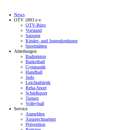
News
OTV 1893 e.v.
OTV-Büro
Vorstand
Satzung
Kinder- und Jugendordnung
Sportstätten
Abteilungen
Badminton
Basketball
Gymnastik
Handball
Judo
Leichtathletik
Reha-Sport
Schießsport
Turnen
Volleyball
Service
Anmelden
Ansprechpartner
Prävention
Beiträge