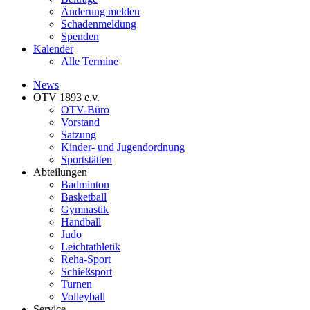
Änderung melden
Schadenmeldung
Spenden
Kalender
Alle Termine
News
OTV 1893 e.v.
OTV-Büro
Vorstand
Satzung
Kinder- und Jugendordnung
Sportstätten
Abteilungen
Badminton
Basketball
Gymnastik
Handball
Judo
Leichtathletik
Reha-Sport
Schießsport
Turnen
Volleyball
Service