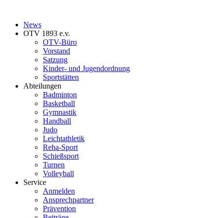
News
OTV 1893 e.v.
OTV-Büro
Vorstand
Satzung
Kinder- und Jugendordnung
Sportstätten
Abteilungen
Badminton
Basketball
Gymnastik
Handball
Judo
Leichtathletik
Reha-Sport
Schießsport
Turnen
Volleyball
Service
Anmelden
Ansprechpartner
Prävention
Beiträge