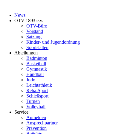
News
OTV 1893 e.v.
OTV-Büro
Vorstand
Satzung
Kinder- und Jugendordnung
Sportstätten
Abteilungen
Badminton
Basketball
Gymnastik
Handball
Judo
Leichtathletik
Reha-Sport
Schießsport
Turnen
Volleyball
Service
Anmelden
Ansprechpartner
Prävention
Beiträge