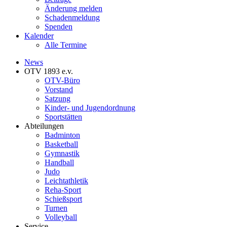
Änderung melden
Schadenmeldung
Spenden
Kalender
Alle Termine
News
OTV 1893 e.v.
OTV-Büro
Vorstand
Satzung
Kinder- und Jugendordnung
Sportstätten
Abteilungen
Badminton
Basketball
Gymnastik
Handball
Judo
Leichtathletik
Reha-Sport
Schießsport
Turnen
Volleyball
Service