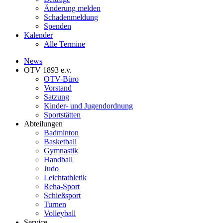
Änderung melden
Schadenmeldung
Spenden
Kalender
Alle Termine
News
OTV 1893 e.v.
OTV-Büro
Vorstand
Satzung
Kinder- und Jugendordnung
Sportstätten
Abteilungen
Badminton
Basketball
Gymnastik
Handball
Judo
Leichtathletik
Reha-Sport
Schießsport
Turnen
Volleyball
Service