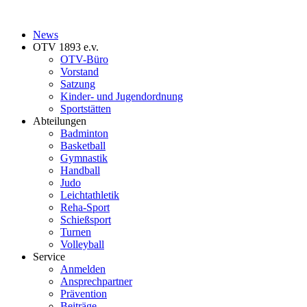
News
OTV 1893 e.v.
OTV-Büro
Vorstand
Satzung
Kinder- und Jugendordnung
Sportstätten
Abteilungen
Badminton
Basketball
Gymnastik
Handball
Judo
Leichtathletik
Reha-Sport
Schießsport
Turnen
Volleyball
Service
Anmelden
Ansprechpartner
Prävention
Beiträge