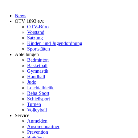
News
OTV 1893 e.v.
OTV-Büro
Vorstand
Satzung
Kinder- und Jugendordnung
Sportstätten
Abteilungen
Badminton
Basketball
Gymnastik
Handball
Judo
Leichtathletik
Reha-Sport
Schießsport
Turnen
Volleyball
Service
Anmelden
Ansprechpartner
Prävention
Beiträge