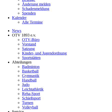
Änderung melden
Schadenmeldung
Spenden
Kalender
Alle Termine
News
OTV 1893 e.v.
OTV-Büro
Vorstand
Satzung
Kinder- und Jugendordnung
Sportstätten
Abteilungen
Badminton
Basketball
Gymnastik
Handball
Judo
Leichtathletik
Reha-Sport
Schießsport
Turnen
Volleyball
Service