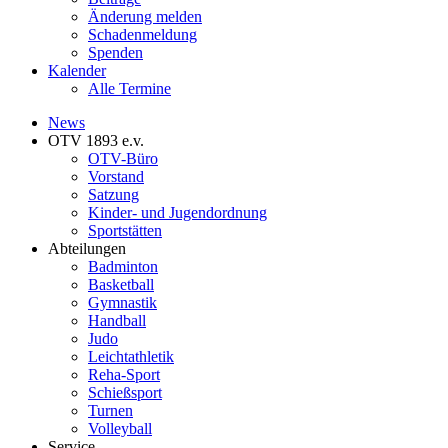
Änderung melden
Schadenmeldung
Spenden
Kalender
Alle Termine
News
OTV 1893 e.v.
OTV-Büro
Vorstand
Satzung
Kinder- und Jugendordnung
Sportstätten
Abteilungen
Badminton
Basketball
Gymnastik
Handball
Judo
Leichtathletik
Reha-Sport
Schießsport
Turnen
Volleyball
Service