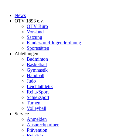
News
OTV 1893 e.v.
OTV-Büro
Vorstand
Satzung
Kinder- und Jugendordnung
Sportstätten
Abteilungen
Badminton
Basketball
Gymnastik
Handball
Judo
Leichtathletik
Reha-Sport
Schießsport
Turnen
Volleyball
Service
Anmelden
Ansprechpartner
Prävention
Beiträge