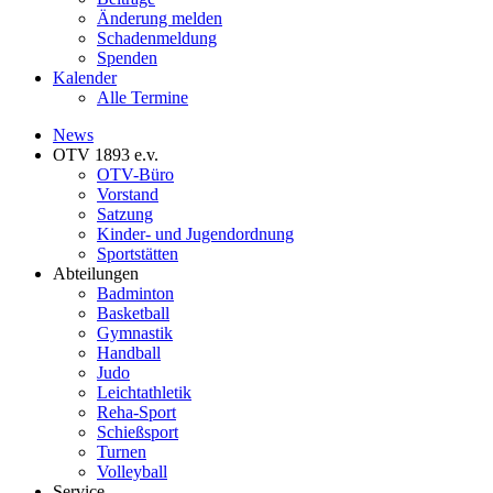
Änderung melden
Schadenmeldung
Spenden
Kalender
Alle Termine
News
OTV 1893 e.v.
OTV-Büro
Vorstand
Satzung
Kinder- und Jugendordnung
Sportstätten
Abteilungen
Badminton
Basketball
Gymnastik
Handball
Judo
Leichtathletik
Reha-Sport
Schießsport
Turnen
Volleyball
Service