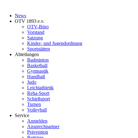
News
OTV 1893 e.v.
OTV-Büro
Vorstand
Satzung
Kinder- und Jugendordnung
Sportstätten
Abteilungen
Badminton
Basketball
Gymnastik
Handball
Judo
Leichtathletik
Reha-Sport
Schießsport
Turnen
Volleyball
Service
Anmelden
Ansprechpartner
Prävention
Beiträge