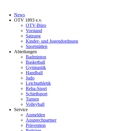
News
OTV 1893 e.v.
OTV-Büro
Vorstand
Satzung
Kinder- und Jugendordnung
Sportstätten
Abteilungen
Badminton
Basketball
Gymnastik
Handball
Judo
Leichtathletik
Reha-Sport
Schießsport
Turnen
Volleyball
Service
Anmelden
Ansprechpartner
Prävention
Beiträge