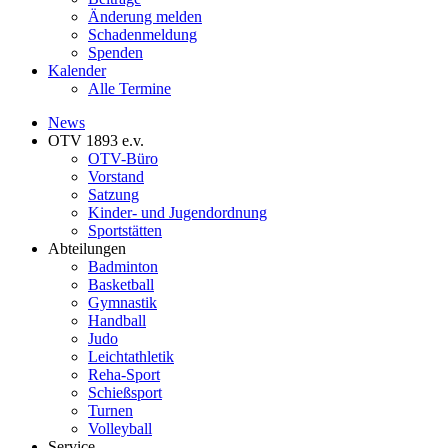
Änderung melden
Schadenmeldung
Spenden
Kalender
Alle Termine
News
OTV 1893 e.v.
OTV-Büro
Vorstand
Satzung
Kinder- und Jugendordnung
Sportstätten
Abteilungen
Badminton
Basketball
Gymnastik
Handball
Judo
Leichtathletik
Reha-Sport
Schießsport
Turnen
Volleyball
Service