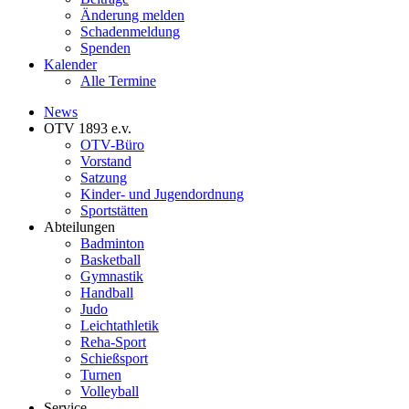
Änderung melden
Schadenmeldung
Spenden
Kalender
Alle Termine
News
OTV 1893 e.v.
OTV-Büro
Vorstand
Satzung
Kinder- und Jugendordnung
Sportstätten
Abteilungen
Badminton
Basketball
Gymnastik
Handball
Judo
Leichtathletik
Reha-Sport
Schießsport
Turnen
Volleyball
Service