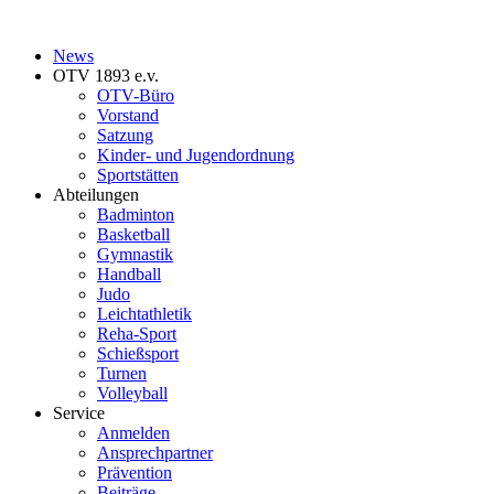
News
OTV 1893 e.v.
OTV-Büro
Vorstand
Satzung
Kinder- und Jugendordnung
Sportstätten
Abteilungen
Badminton
Basketball
Gymnastik
Handball
Judo
Leichtathletik
Reha-Sport
Schießsport
Turnen
Volleyball
Service
Anmelden
Ansprechpartner
Prävention
Beiträge