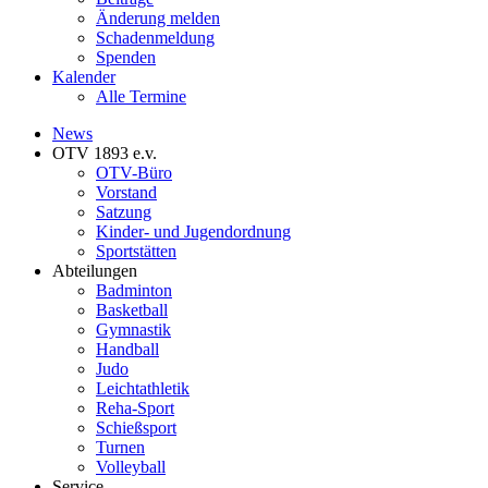
Änderung melden
Schadenmeldung
Spenden
Kalender
Alle Termine
News
OTV 1893 e.v.
OTV-Büro
Vorstand
Satzung
Kinder- und Jugendordnung
Sportstätten
Abteilungen
Badminton
Basketball
Gymnastik
Handball
Judo
Leichtathletik
Reha-Sport
Schießsport
Turnen
Volleyball
Service