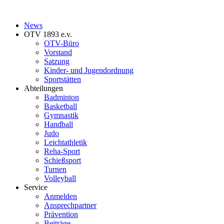
News
OTV 1893 e.v.
OTV-Büro
Vorstand
Satzung
Kinder- und Jugendordnung
Sportstätten
Abteilungen
Badminton
Basketball
Gymnastik
Handball
Judo
Leichtathletik
Reha-Sport
Schießsport
Turnen
Volleyball
Service
Anmelden
Ansprechpartner
Prävention
Beiträge