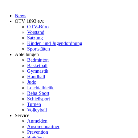
News
OTV 1893 e.v.
OTV-Büro
Vorstand
Satzung
Kinder- und Jugendordnung
Sportstätten
Abteilungen
Badminton
Basketball
Gymnastik
Handball
Judo
Leichtathletik
Reha-Sport
Schießsport
Turnen
Volleyball
Service
Anmelden
Ansprechpartner
Prävention
Beiträge