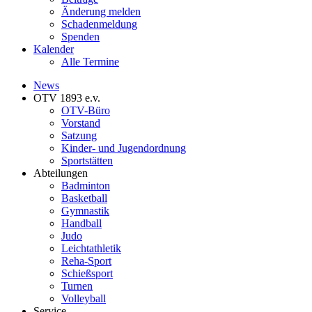
Änderung melden
Schadenmeldung
Spenden
Kalender
Alle Termine
News
OTV 1893 e.v.
OTV-Büro
Vorstand
Satzung
Kinder- und Jugendordnung
Sportstätten
Abteilungen
Badminton
Basketball
Gymnastik
Handball
Judo
Leichtathletik
Reha-Sport
Schießsport
Turnen
Volleyball
Service