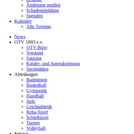
Änderung melden
Schadenmeldung
Spenden
Kalender
Alle Termine
News
OTV 1893 e.v.
OTV-Büro
Vorstand
Satzung
Kinder- und Jugendordnung
Sportstätten
Abteilungen
Badminton
Basketball
Gymnastik
Handball
Judo
Leichtathletik
Reha-Sport
Schießsport
Turnen
Volleyball
Service