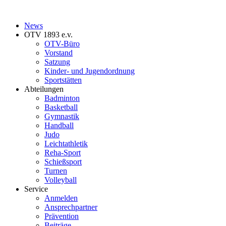
News
OTV 1893 e.v.
OTV-Büro
Vorstand
Satzung
Kinder- und Jugendordnung
Sportstätten
Abteilungen
Badminton
Basketball
Gymnastik
Handball
Judo
Leichtathletik
Reha-Sport
Schießsport
Turnen
Volleyball
Service
Anmelden
Ansprechpartner
Prävention
Beiträge