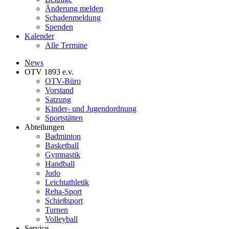
Änderung melden
Schadenmeldung
Spenden
Kalender
Alle Termine
News
OTV 1893 e.v.
OTV-Büro
Vorstand
Satzung
Kinder- und Jugendordnung
Sportstätten
Abteilungen
Badminton
Basketball
Gymnastik
Handball
Judo
Leichtathletik
Reha-Sport
Schießsport
Turnen
Volleyball
Service