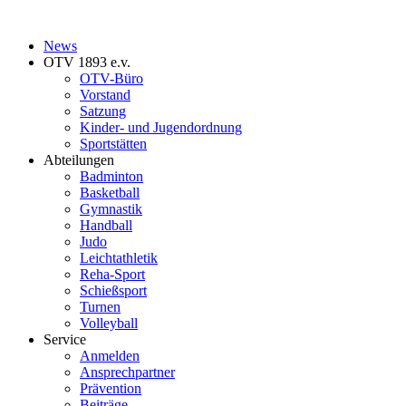
News
OTV 1893 e.v.
OTV-Büro
Vorstand
Satzung
Kinder- und Jugendordnung
Sportstätten
Abteilungen
Badminton
Basketball
Gymnastik
Handball
Judo
Leichtathletik
Reha-Sport
Schießsport
Turnen
Volleyball
Service
Anmelden
Ansprechpartner
Prävention
Beiträge