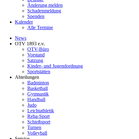
Änderung melden
Schadenmeldung
Spenden
Kalender
Alle Termine
News
OTV 1893 e.v.
OTV-Büro
Vorstand
Satzung
Kinder- und Jugendordnung
Sportstätten
Abteilungen
Badminton
Basketball
Gymnastik
Handball
Judo
Leichtathletik
Reha-Sport
Schießsport
Turnen
Volleyball
Service