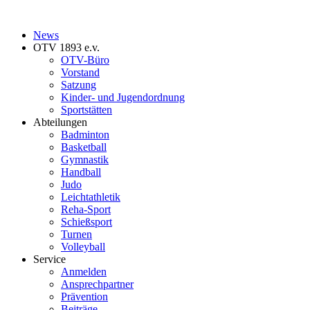
News
OTV 1893 e.v.
OTV-Büro
Vorstand
Satzung
Kinder- und Jugendordnung
Sportstätten
Abteilungen
Badminton
Basketball
Gymnastik
Handball
Judo
Leichtathletik
Reha-Sport
Schießsport
Turnen
Volleyball
Service
Anmelden
Ansprechpartner
Prävention
Beiträge