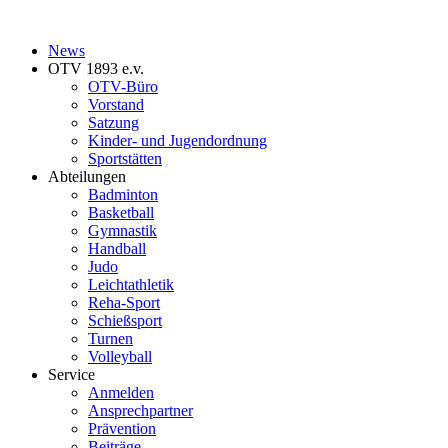
News
OTV 1893 e.v.
OTV-Büro
Vorstand
Satzung
Kinder- und Jugendordnung
Sportstätten
Abteilungen
Badminton
Basketball
Gymnastik
Handball
Judo
Leichtathletik
Reha-Sport
Schießsport
Turnen
Volleyball
Service
Anmelden
Ansprechpartner
Prävention
Beiträge