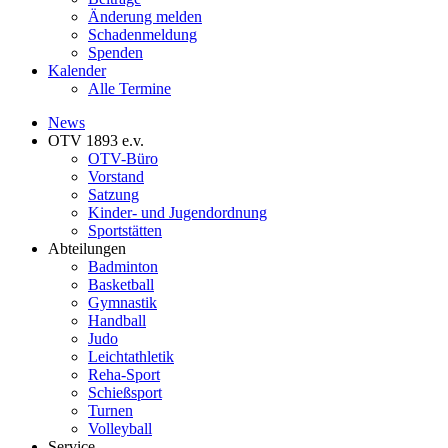
Änderung melden
Schadenmeldung
Spenden
Kalender
Alle Termine
News
OTV 1893 e.v.
OTV-Büro
Vorstand
Satzung
Kinder- und Jugendordnung
Sportstätten
Abteilungen
Badminton
Basketball
Gymnastik
Handball
Judo
Leichtathletik
Reha-Sport
Schießsport
Turnen
Volleyball
Service