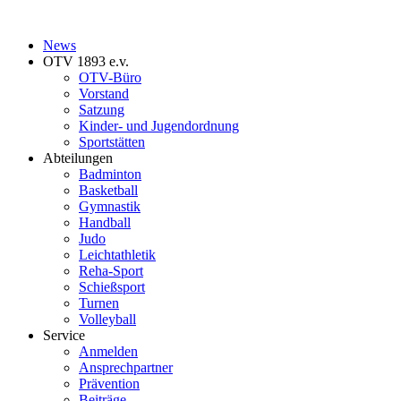
News
OTV 1893 e.v.
OTV-Büro
Vorstand
Satzung
Kinder- und Jugendordnung
Sportstätten
Abteilungen
Badminton
Basketball
Gymnastik
Handball
Judo
Leichtathletik
Reha-Sport
Schießsport
Turnen
Volleyball
Service
Anmelden
Ansprechpartner
Prävention
Beiträge