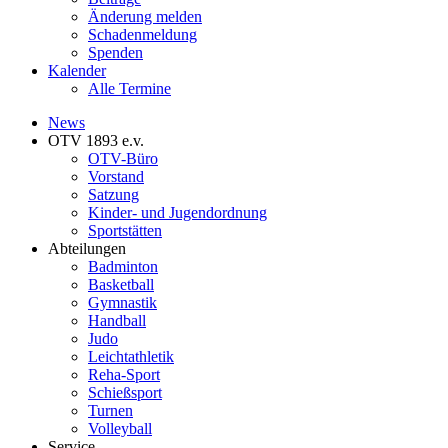
Änderung melden
Schadenmeldung
Spenden
Kalender
Alle Termine
News
OTV 1893 e.v.
OTV-Büro
Vorstand
Satzung
Kinder- und Jugendordnung
Sportstätten
Abteilungen
Badminton
Basketball
Gymnastik
Handball
Judo
Leichtathletik
Reha-Sport
Schießsport
Turnen
Volleyball
Service