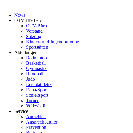
News
OTV 1893 e.v.
OTV-Büro
Vorstand
Satzung
Kinder- und Jugendordnung
Sportstätten
Abteilungen
Badminton
Basketball
Gymnastik
Handball
Judo
Leichtathletik
Reha-Sport
Schießsport
Turnen
Volleyball
Service
Anmelden
Ansprechpartner
Prävention
Beiträge