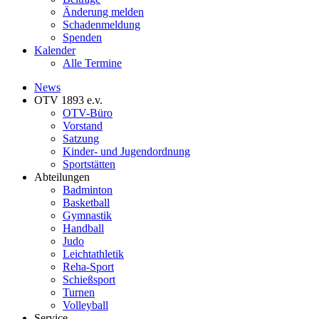
Änderung melden
Schadenmeldung
Spenden
Kalender
Alle Termine
News
OTV 1893 e.v.
OTV-Büro
Vorstand
Satzung
Kinder- und Jugendordnung
Sportstätten
Abteilungen
Badminton
Basketball
Gymnastik
Handball
Judo
Leichtathletik
Reha-Sport
Schießsport
Turnen
Volleyball
Service