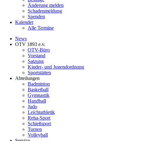
Änderung melden
Schadenmeldung
Spenden
Kalender
Alle Termine
News
OTV 1893 e.v.
OTV-Büro
Vorstand
Satzung
Kinder- und Jugendordnung
Sportstätten
Abteilungen
Badminton
Basketball
Gymnastik
Handball
Judo
Leichtathletik
Reha-Sport
Schießsport
Turnen
Volleyball
Service