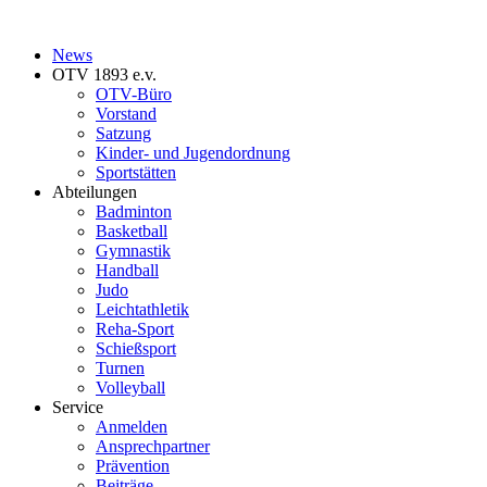
News
OTV 1893 e.v.
OTV-Büro
Vorstand
Satzung
Kinder- und Jugendordnung
Sportstätten
Abteilungen
Badminton
Basketball
Gymnastik
Handball
Judo
Leichtathletik
Reha-Sport
Schießsport
Turnen
Volleyball
Service
Anmelden
Ansprechpartner
Prävention
Beiträge