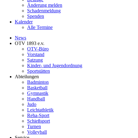
Änderung melden
Schadenmeldung
Spenden
Kalender
Alle Termine
News
OTV 1893 e.v.
OTV-Büro
Vorstand
Satzung
Kinder- und Jugendordnung
Sportstätten
Abteilungen
Badminton
Basketball
Gymnastik
Handball
Judo
Leichtathletik
Reha-Sport
Schießsport
Turnen
Volleyball
Service