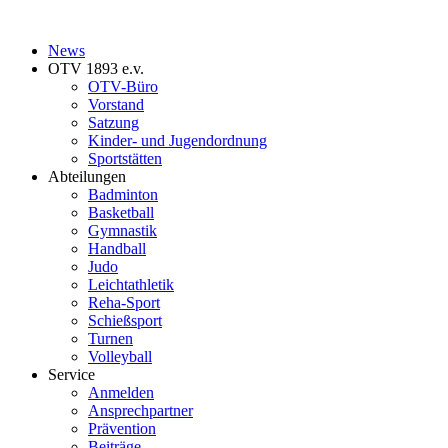
News
OTV 1893 e.v.
OTV-Büro
Vorstand
Satzung
Kinder- und Jugendordnung
Sportstätten
Abteilungen
Badminton
Basketball
Gymnastik
Handball
Judo
Leichtathletik
Reha-Sport
Schießsport
Turnen
Volleyball
Service
Anmelden
Ansprechpartner
Prävention
Beiträge