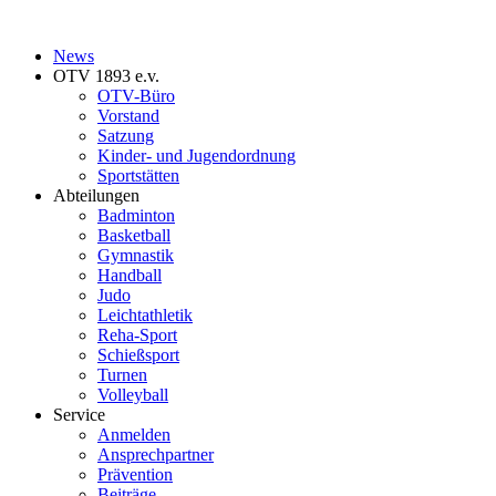
News
OTV 1893 e.v.
OTV-Büro
Vorstand
Satzung
Kinder- und Jugendordnung
Sportstätten
Abteilungen
Badminton
Basketball
Gymnastik
Handball
Judo
Leichtathletik
Reha-Sport
Schießsport
Turnen
Volleyball
Service
Anmelden
Ansprechpartner
Prävention
Beiträge