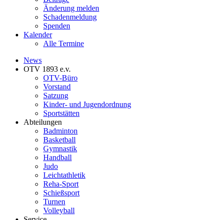
Änderung melden
Schadenmeldung
Spenden
Kalender
Alle Termine
News
OTV 1893 e.v.
OTV-Büro
Vorstand
Satzung
Kinder- und Jugendordnung
Sportstätten
Abteilungen
Badminton
Basketball
Gymnastik
Handball
Judo
Leichtathletik
Reha-Sport
Schießsport
Turnen
Volleyball
Service