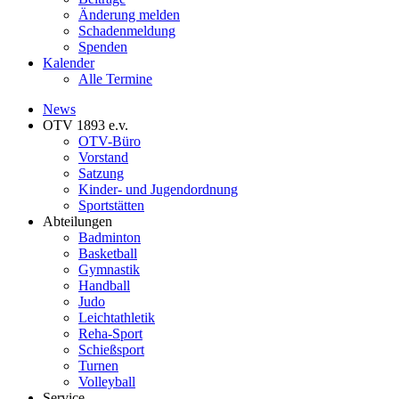
Änderung melden
Schadenmeldung
Spenden
Kalender
Alle Termine
News
OTV 1893 e.v.
OTV-Büro
Vorstand
Satzung
Kinder- und Jugendordnung
Sportstätten
Abteilungen
Badminton
Basketball
Gymnastik
Handball
Judo
Leichtathletik
Reha-Sport
Schießsport
Turnen
Volleyball
Service