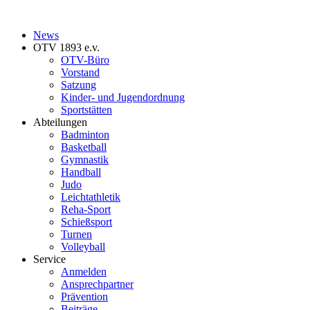
News
OTV 1893 e.v.
OTV-Büro
Vorstand
Satzung
Kinder- und Jugendordnung
Sportstätten
Abteilungen
Badminton
Basketball
Gymnastik
Handball
Judo
Leichtathletik
Reha-Sport
Schießsport
Turnen
Volleyball
Service
Anmelden
Ansprechpartner
Prävention
Beiträge