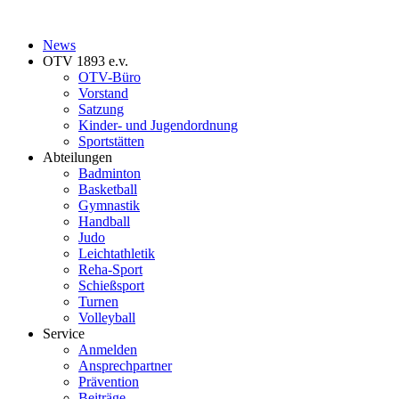
News
OTV 1893 e.v.
OTV-Büro
Vorstand
Satzung
Kinder- und Jugendordnung
Sportstätten
Abteilungen
Badminton
Basketball
Gymnastik
Handball
Judo
Leichtathletik
Reha-Sport
Schießsport
Turnen
Volleyball
Service
Anmelden
Ansprechpartner
Prävention
Beiträge