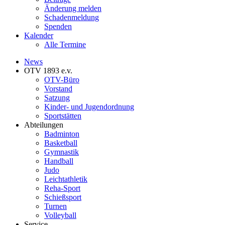
Änderung melden
Schadenmeldung
Spenden
Kalender
Alle Termine
News
OTV 1893 e.v.
OTV-Büro
Vorstand
Satzung
Kinder- und Jugendordnung
Sportstätten
Abteilungen
Badminton
Basketball
Gymnastik
Handball
Judo
Leichtathletik
Reha-Sport
Schießsport
Turnen
Volleyball
Service