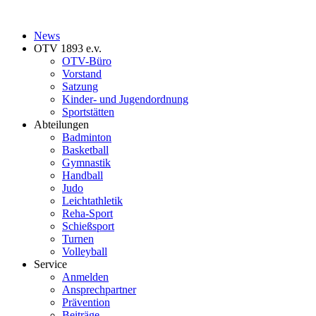
News
OTV 1893 e.v.
OTV-Büro
Vorstand
Satzung
Kinder- und Jugendordnung
Sportstätten
Abteilungen
Badminton
Basketball
Gymnastik
Handball
Judo
Leichtathletik
Reha-Sport
Schießsport
Turnen
Volleyball
Service
Anmelden
Ansprechpartner
Prävention
Beiträge