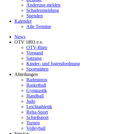
Änderung melden
Schadenmeldung
Spenden
Kalender
Alle Termine
News
OTV 1893 e.v.
OTV-Büro
Vorstand
Satzung
Kinder- und Jugendordnung
Sportstätten
Abteilungen
Badminton
Basketball
Gymnastik
Handball
Judo
Leichtathletik
Reha-Sport
Schießsport
Turnen
Volleyball
Service