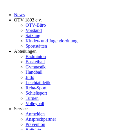
News
OTV 1893 e.v.
OTV-Büro
Vorstand
Satzung
Kinder- und Jugendordnung
Sportstätten
Abteilungen
Badminton
Basketball
Gymnastik
Handball
Judo
Leichtathletik
Reha-Sport
Schießsport
Turnen
Volleyball
Service
Anmelden
Ansprechpartner
Prävention
Beiträge