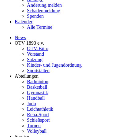
Änderung melden
Schadenmeldung
Spenden
Kalender
Alle Termine
News
OTV 1893 e.v.
OTV-Büro
Vorstand
Satzung
Kinder- und Jugendordnung
Sportstätten
Abteilungen
Badminton
Basketball
Gymnastik
Handball
Judo
Leichtathletik
Reha-Sport
Schießsport
Turnen
Volleyball
Service