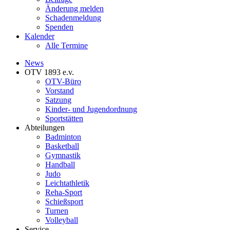
Änderung melden
Schadenmeldung
Spenden
Kalender
Alle Termine
News
OTV 1893 e.v.
OTV-Büro
Vorstand
Satzung
Kinder- und Jugendordnung
Sportstätten
Abteilungen
Badminton
Basketball
Gymnastik
Handball
Judo
Leichtathletik
Reha-Sport
Schießsport
Turnen
Volleyball
Service