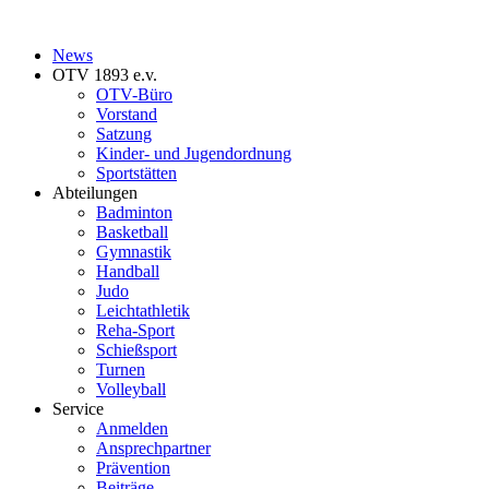
News
OTV 1893 e.v.
OTV-Büro
Vorstand
Satzung
Kinder- und Jugendordnung
Sportstätten
Abteilungen
Badminton
Basketball
Gymnastik
Handball
Judo
Leichtathletik
Reha-Sport
Schießsport
Turnen
Volleyball
Service
Anmelden
Ansprechpartner
Prävention
Beiträge