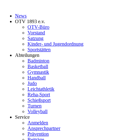
News
OTV 1893 e.v.
OTV-Büro
Vorstand
Satzung
Kinder- und Jugendordnung
Sportstätten
Abteilungen
Badminton
Basketball
Gymnastik
Handball
Judo
Leichtathletik
Reha-Sport
Schießsport
Turnen
Volleyball
Service
Anmelden
Ansprechpartner
Prävention
Beiträge