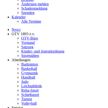
Änderung melden
Schadenmeldung
Spenden
Kalender
Alle Termine
News
OTV 1893 e.v.
OTV-Büro
Vorstand
Satzung
Kinder- und Jugendordnung
Sportstätten
Abteilungen
Badminton
Basketball
Gymnastik
Handball
Judo
Leichtathletik
Reha-Sport
Schießsport
Turnen
Volleyball
Service