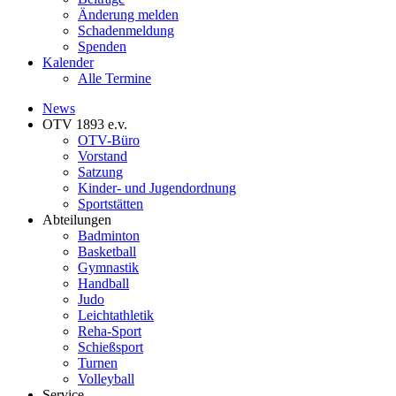
Änderung melden
Schadenmeldung
Spenden
Kalender
Alle Termine
News
OTV 1893 e.v.
OTV-Büro
Vorstand
Satzung
Kinder- und Jugendordnung
Sportstätten
Abteilungen
Badminton
Basketball
Gymnastik
Handball
Judo
Leichtathletik
Reha-Sport
Schießsport
Turnen
Volleyball
Service