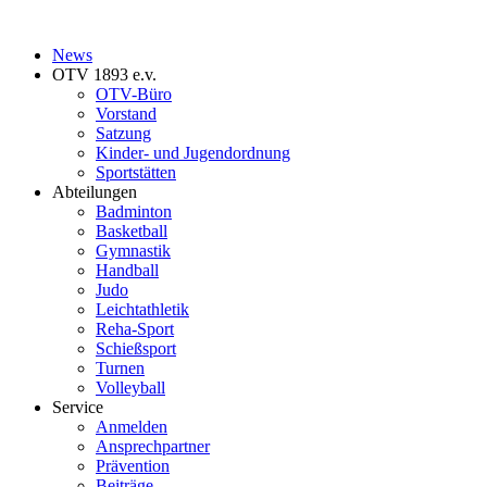
News
OTV 1893 e.v.
OTV-Büro
Vorstand
Satzung
Kinder- und Jugendordnung
Sportstätten
Abteilungen
Badminton
Basketball
Gymnastik
Handball
Judo
Leichtathletik
Reha-Sport
Schießsport
Turnen
Volleyball
Service
Anmelden
Ansprechpartner
Prävention
Beiträge