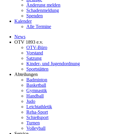
Änderung melden
Schadenmeldung
Spenden
Kalender
Alle Termine
News
OTV 1893 e.v.
OTV-Büro
Vorstand
Satzung
Kinder- und Jugendordnung
Sportstätten
Abteilungen
Badminton
Basketball
Gymnastik
Handball
Judo
Leichtathletik
Reha-Sport
Schießsport
Turnen
Volleyball
Service