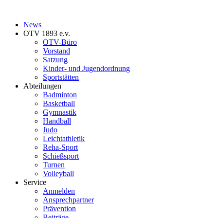
News
OTV 1893 e.v.
OTV-Büro
Vorstand
Satzung
Kinder- und Jugendordnung
Sportstätten
Abteilungen
Badminton
Basketball
Gymnastik
Handball
Judo
Leichtathletik
Reha-Sport
Schießsport
Turnen
Volleyball
Service
Anmelden
Ansprechpartner
Prävention
Beiträge