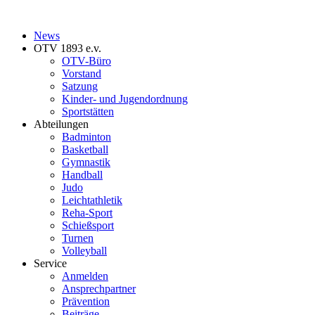
News
OTV 1893 e.v.
OTV-Büro
Vorstand
Satzung
Kinder- und Jugendordnung
Sportstätten
Abteilungen
Badminton
Basketball
Gymnastik
Handball
Judo
Leichtathletik
Reha-Sport
Schießsport
Turnen
Volleyball
Service
Anmelden
Ansprechpartner
Prävention
Beiträge