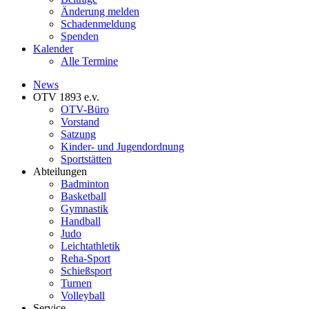
Änderung melden
Schadenmeldung
Spenden
Kalender
Alle Termine
News
OTV 1893 e.v.
OTV-Büro
Vorstand
Satzung
Kinder- und Jugendordnung
Sportstätten
Abteilungen
Badminton
Basketball
Gymnastik
Handball
Judo
Leichtathletik
Reha-Sport
Schießsport
Turnen
Volleyball
Service