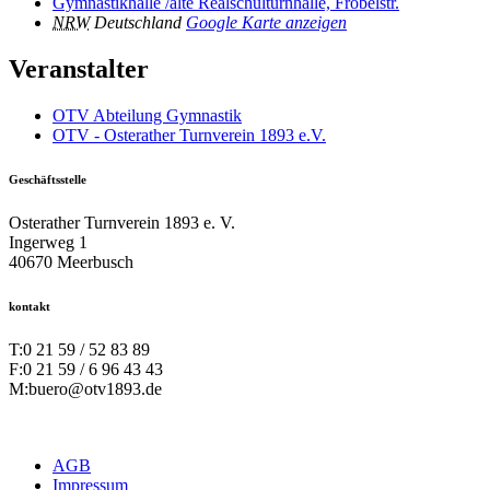
Gymnastikhalle /alte Realschulturnhalle, Fröbelstr.
NRW
Deutschland
Google Karte anzeigen
Veranstalter
OTV Abteilung Gymnastik
OTV - Osterather Turnverein 1893 e.V.
Geschäftsstelle
Osterather Turnverein 1893 e. V.
Ingerweg 1
40670 Meerbusch
kontakt
T:
0 21 59 / 52 83 89
F:
0 21 59 / 6 96 43 43
M:
buero@otv1893.de
AGB
Impressum