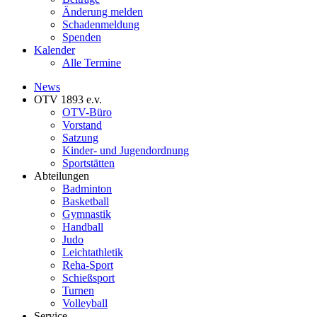
Änderung melden
Schadenmeldung
Spenden
Kalender
Alle Termine
News
OTV 1893 e.v.
OTV-Büro
Vorstand
Satzung
Kinder- und Jugendordnung
Sportstätten
Abteilungen
Badminton
Basketball
Gymnastik
Handball
Judo
Leichtathletik
Reha-Sport
Schießsport
Turnen
Volleyball
Service