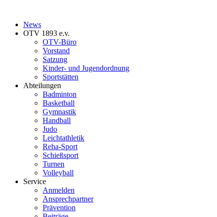
News
OTV 1893 e.v.
OTV-Büro
Vorstand
Satzung
Kinder- und Jugendordnung
Sportstätten
Abteilungen
Badminton
Basketball
Gymnastik
Handball
Judo
Leichtathletik
Reha-Sport
Schießsport
Turnen
Volleyball
Service
Anmelden
Ansprechpartner
Prävention
Beiträge