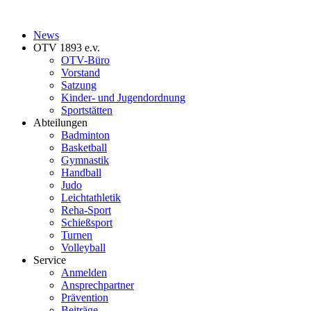
News
OTV 1893 e.v.
OTV-Büro
Vorstand
Satzung
Kinder- und Jugendordnung
Sportstätten
Abteilungen
Badminton
Basketball
Gymnastik
Handball
Judo
Leichtathletik
Reha-Sport
Schießsport
Turnen
Volleyball
Service
Anmelden
Ansprechpartner
Prävention
Beiträge