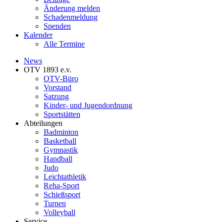
Änderung melden
Schadenmeldung
Spenden
Kalender
Alle Termine
News
OTV 1893 e.v.
OTV-Büro
Vorstand
Satzung
Kinder- und Jugendordnung
Sportstätten
Abteilungen
Badminton
Basketball
Gymnastik
Handball
Judo
Leichtathletik
Reha-Sport
Schießsport
Turnen
Volleyball
Service