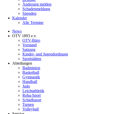
Änderung melden
Schadenmeldung
Spenden
Kalender
Alle Termine
News
OTV 1893 e.v.
OTV-Büro
Vorstand
Satzung
Kinder- und Jugendordnung
Sportstätten
Abteilungen
Badminton
Basketball
Gymnastik
Handball
Judo
Leichtathletik
Reha-Sport
Schießsport
Turnen
Volleyball
Service