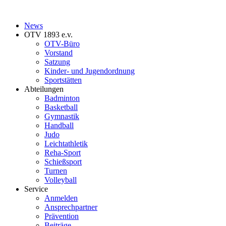
News
OTV 1893 e.v.
OTV-Büro
Vorstand
Satzung
Kinder- und Jugendordnung
Sportstätten
Abteilungen
Badminton
Basketball
Gymnastik
Handball
Judo
Leichtathletik
Reha-Sport
Schießsport
Turnen
Volleyball
Service
Anmelden
Ansprechpartner
Prävention
Beiträge