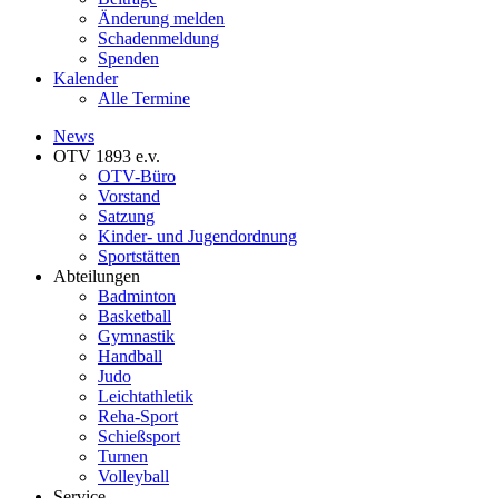
Änderung melden
Schadenmeldung
Spenden
Kalender
Alle Termine
News
OTV 1893 e.v.
OTV-Büro
Vorstand
Satzung
Kinder- und Jugendordnung
Sportstätten
Abteilungen
Badminton
Basketball
Gymnastik
Handball
Judo
Leichtathletik
Reha-Sport
Schießsport
Turnen
Volleyball
Service