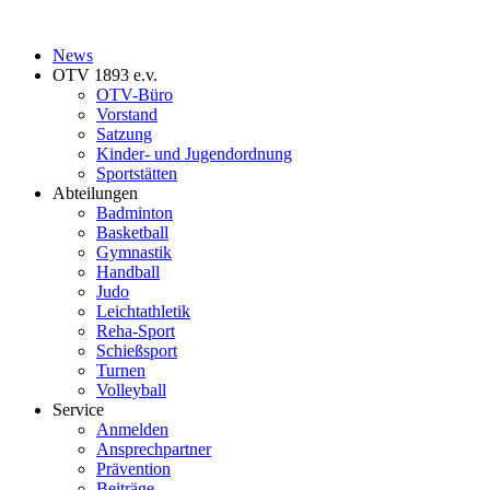
News
OTV 1893 e.v.
OTV-Büro
Vorstand
Satzung
Kinder- und Jugendordnung
Sportstätten
Abteilungen
Badminton
Basketball
Gymnastik
Handball
Judo
Leichtathletik
Reha-Sport
Schießsport
Turnen
Volleyball
Service
Anmelden
Ansprechpartner
Prävention
Beiträge