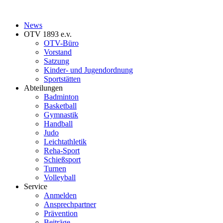
News
OTV 1893 e.v.
OTV-Büro
Vorstand
Satzung
Kinder- und Jugendordnung
Sportstätten
Abteilungen
Badminton
Basketball
Gymnastik
Handball
Judo
Leichtathletik
Reha-Sport
Schießsport
Turnen
Volleyball
Service
Anmelden
Ansprechpartner
Prävention
Beiträge