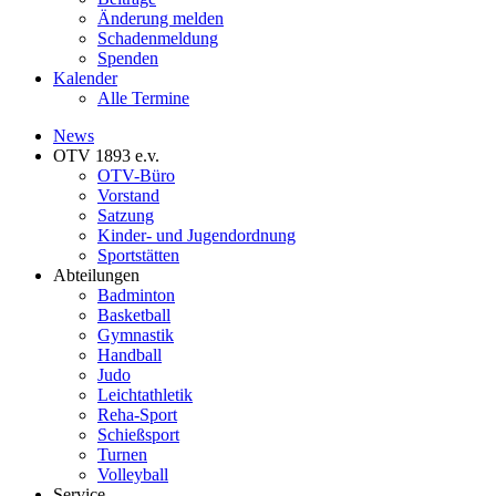
Änderung melden
Schadenmeldung
Spenden
Kalender
Alle Termine
News
OTV 1893 e.v.
OTV-Büro
Vorstand
Satzung
Kinder- und Jugendordnung
Sportstätten
Abteilungen
Badminton
Basketball
Gymnastik
Handball
Judo
Leichtathletik
Reha-Sport
Schießsport
Turnen
Volleyball
Service